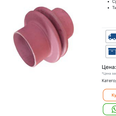
С
Т
Цена
*Цена за
Катего
Ку