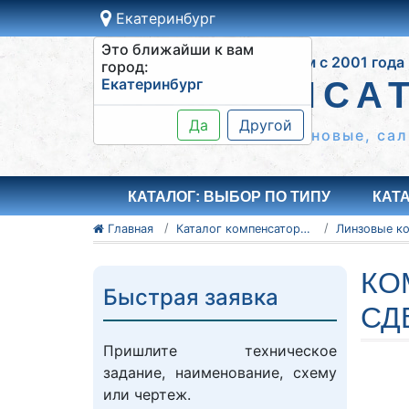
Екатеринбург
Это ближайши к вам
Работаем с 2001 года
город:
Екатеринбург
КОМПЕНСА
Да
Другой
Сильфонные КСО, резиновые, сал
КАТАЛОГ: ВЫБОР ПО ТИПУ
КАТ
Главная
Каталог компенсаторов
КО
Быстрая заявка
СД
Пришлите техническое
задание, наименование, схему
или чертеж.