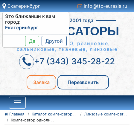
Екатеринбург
info@ttc-eurasia.ru
Это ближайши к вам
Работаем с 2001 года
город:
Екатеринбург
КОМПЕНСАТОРЫ
Да
Другой
Сильфонные КСО, резиновые,
сальниковые, тканевые, линзовые
+7 (343) 345-28-22
Заявка
Перезвонить
Главная
Каталог компенсаторов
Линзовые компенсаторы
Компенсатор однолинзовый ПГВУ 242-86