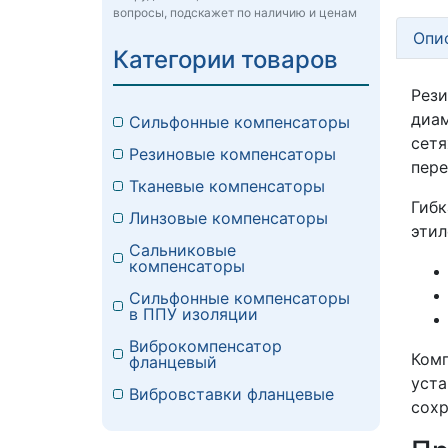
вопросы, подскажет по наличию и ценам
Опи
Категории товаров
Рез
диам
Сильфонные компенсаторы
сет
Резиновые компенсаторы
пер
Тканевые компенсаторы
Гибк
Линзовые компенсаторы
этил
Сальниковые
компенсаторы
Сильфонные компенсаторы
в ППУ изоляции
Виброкомпенсатор
Комп
фланцевый
уст
Вибровставки фланцевые
сохр