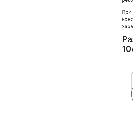
При 
кон
хара
Ра
10