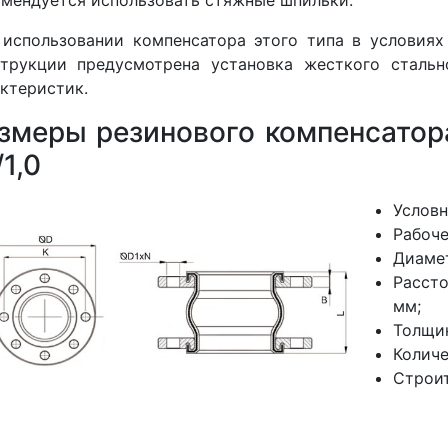
использовании компенсатора этого типа в условиях
струкции предусмотрена установка жесткого сталь
ктеристик.
змеры резинового компенсато
/1,0
Условн
Рабоче
Диамет
Расст
мм;
Толщин
Количе
Строит