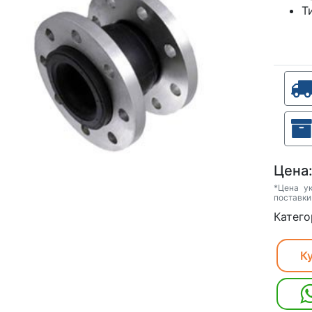
Т
Цена
*Цена у
поставки
Катего
Ку