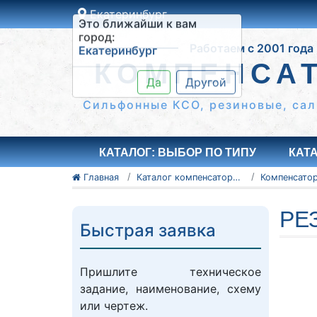
Екатеринбург
Это ближайши к вам
Работаем с 2001 года
город:
Екатеринбург
КОМПЕНСА
Да
Другой
Сильфонные КСО, резиновые, сал
КАТАЛОГ: ВЫБОР ПО ТИПУ
КАТ
Главная
Каталог компенсаторов
РЕ
Быстрая заявка
Пришлите техническое
задание, наименование, схему
или чертеж.