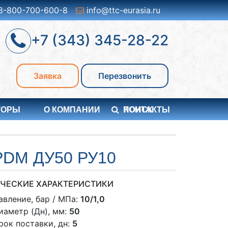
8-800-700-600-8
info@ttc-eurasia.ru
+7 (343) 345-28-22
Заявка
Перезвонить
ТОРЫ
О КОМПАНИИ
ПОИСК
КОНТАКТЫ
DM ДУ50 РУ10
ЧЕСКИЕ ХАРАКТЕРИСТИКИ
авление, бар / МПа:
10/1,0
иаметр (Дн), мм:
50
рок поставки, дн:
5