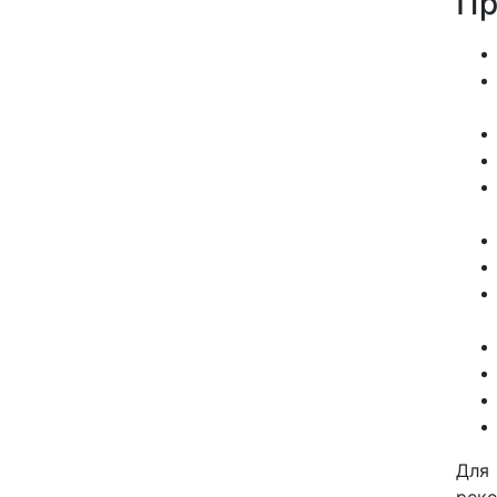
Пр
Для 
реко