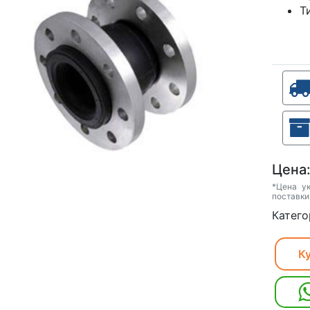
Т
Цена
*Цена у
поставки
Катего
Ку