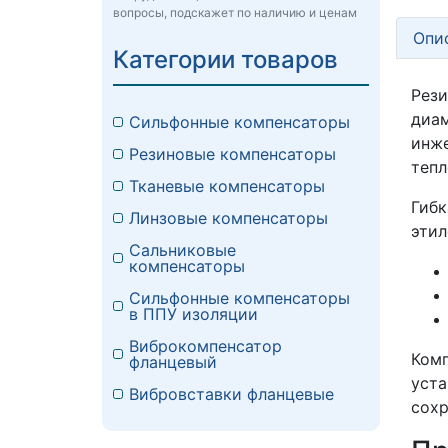
вопросы, подскажет по наличию и ценам
Опи
Категории товаров
Рез
диа
Сильфонные компенсаторы
инж
Резиновые компенсаторы
тепл
Тканевые компенсаторы
Гибк
Линзовые компенсаторы
этил
Сальниковые
компенсаторы
Сильфонные компенсаторы
в ППУ изоляции
Виброкомпенсатор
Комп
фланцевый
уст
Вибровставки фланцевые
сохр