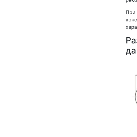
При 
кон
хара
Р
да