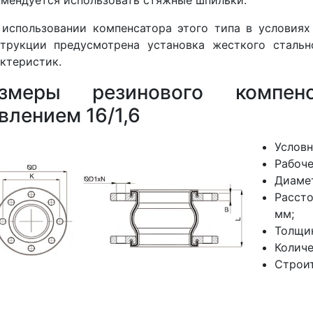
использовании компенсатора этого типа в условиях
струкции предусмотрена установка жесткого сталь
ктеристик.
азмеры резинового компе
влением 16/1,6
Условн
Рабоче
Диамет
Расст
мм;
Толщин
Количе
Строи