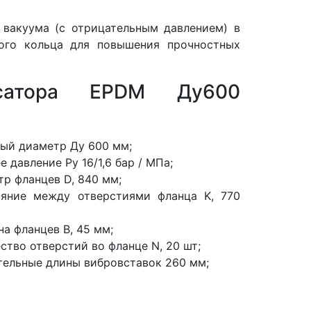
 вакуума (с отрицательным давлением) в
ного кольца для повышения прочностных
нсатора EPDM Ду600
ый диаметр Ду 600 мм;
е давление Ру 16/1,6 бар / МПа;
р фланцев D, 840 мм;
ояние между отверстиями фланца K, 770
а фланцев В, 45 мм;
ство отверстий во фланце N, 20 шт;
тельные длины вибровставок 260 мм;