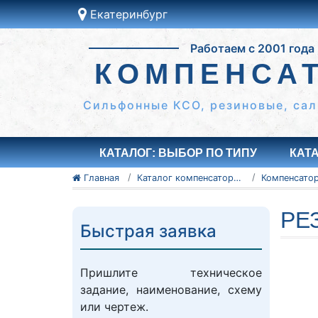
Екатеринбург
Это ближайши к вам
город:
Екатеринбург
Работаем с 2001 года
КОМПЕНСА
Да
Другой
Сильфонные КСО, резиновые, сал
КАТАЛОГ: ВЫБОР ПО ТИПУ
КАТ
Главная
Каталог компенсаторов
РЕ
Быстрая заявка
Пришлите техническое
задание, наименование, схему
или чертеж.