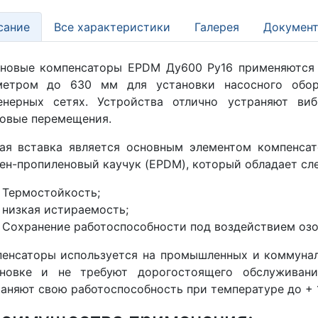
сание
Все характеристики
Галерея
Документ
иновые компенсаторы EPDM Ду600 Ру16 применяются
метром до 630 мм для установки насосного обору
енерных сетях. Устройства отлично устраняют ви
овые перемещения.
ая вставка является основным элементом компенсат
ен-пропиленовый каучук (EPDM), который обладает с
Термостойкость;
низкая истираемость;
Сохранение работоспособности под воздействием озо
енсаторы используется на промышленных и коммунал
ановке и не требуют дорогостоящего обслуживани
аняют свою работоспособность при температуре до + 1