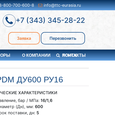
8-800-700-600-8
info@ttc-eurasia.ru
+7 (343) 345-28-22
Заявка
Перезвонить
ТОРЫ
О КОМПАНИИ
ПОИСК
КОНТАКТЫ
DM ДУ600 РУ16
ЧЕСКИЕ ХАРАКТЕРИСТИКИ
авление, бар / МПа:
16/1,6
иаметр (Дн), мм:
600
рок поставки, дн:
5