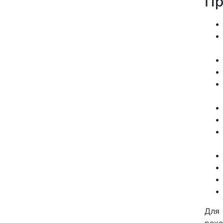
Пр
Для 
реко