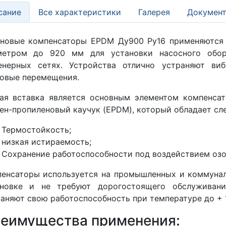
сание
Все характеристики
Галерея
Документ
иновые компенсаторы EPDM Ду900 Ру16 применяются
метром до 920 мм для установки насосного обору
енерных сетях. Устройства отлично устраняют ви
овые перемещения.
ая вставка является основным элементом компенсат
ен-пропиленовый каучук (EPDM), который обладает с
Термостойкость;
низкая истираемость;
Сохранение работоспособности под воздействием озо
енсаторы используется на промышленных и коммунал
ановке и не требуют дорогостоящего обслуживани
аняют свою работоспособность при температуре до + 1
еимущества применения: