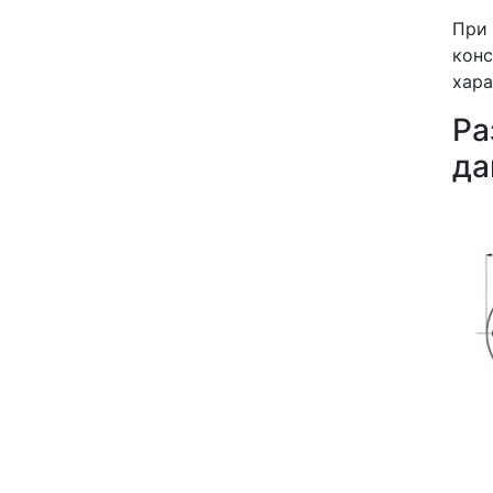
При 
кон
хара
Р
да