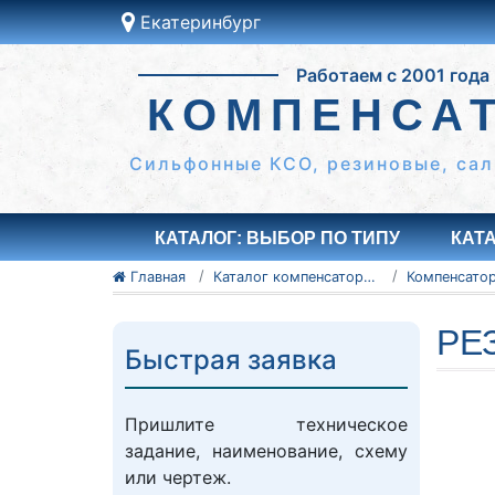
Екатеринбург
Это ближайши к вам
город:
Работаем с 2001 года
Екатеринбург
КОМПЕНСА
Да
Другой
Сильфонные КСО, резиновые, сал
КАТАЛОГ: ВЫБОР ПО ТИПУ
КАТ
Главная
Каталог компенсаторов
РЕ
Быстрая заявка
Пришлите техническое
задание, наименование, схему
или чертеж.