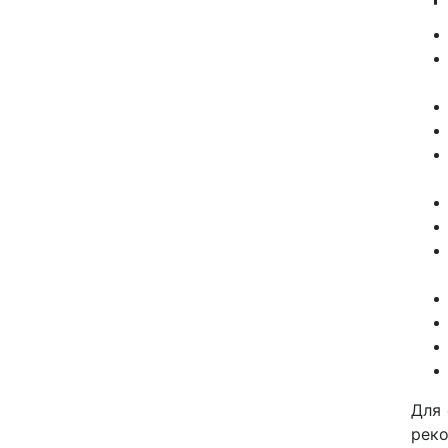
Для 
реко