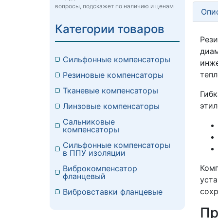
вопросы, подскажет по наличию и ценам
Опи
Категории товаров
Рез
диа
Сильфонные компенсаторы
инж
тепл
Резиновые компенсаторы
Тканевые компенсаторы
Гибк
этил
Линзовые компенсаторы
Сальниковые
компенсаторы
Сильфонные компенсаторы
в ППУ изоляции
Комп
Виброкомпенсатор
фланцевый
уст
сохр
Вибровставки фланцевые
Пр