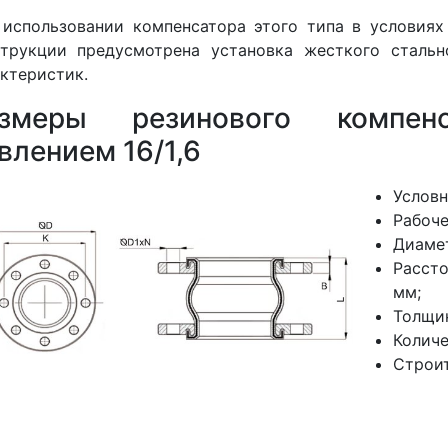
использовании компенсатора этого типа в условиях
струкции предусмотрена установка жесткого сталь
ктеристик.
азмеры резинового компе
влением 16/1,6
Условн
Рабоче
Диамет
Расст
мм;
Толщин
Количе
Строи