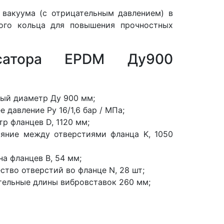
 вакуума (с отрицательным давлением) в
ного кольца для повышения прочностных
нсатора EPDM Ду900
ый диаметр Ду 900 мм;
е давление Ру 16/1,6 бар / МПа;
р фланцев D, 1120 мм;
ояние между отверстиями фланца K, 1050
а фланцев В, 54 мм;
ство отверстий во фланце N, 28 шт;
тельные длины вибровставок 260 мм;