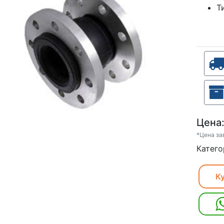
Т
Цена
*Цена за
Катего
Ку