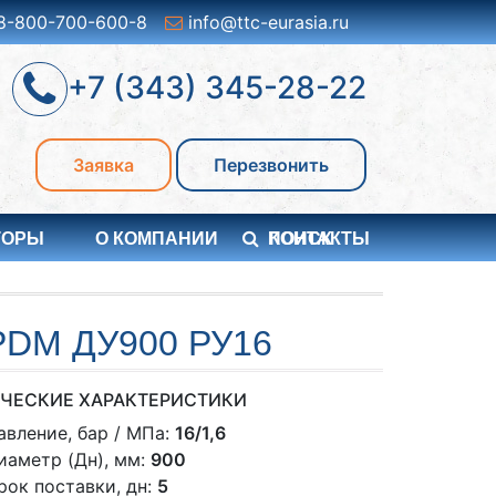
8-800-700-600-8
info@ttc-eurasia.ru
+7 (343) 345-28-22
Заявка
Перезвонить
ТОРЫ
О КОМПАНИИ
ПОИСК
КОНТАКТЫ
DM ДУ900 РУ16
ЧЕСКИЕ ХАРАКТЕРИСТИКИ
авление, бар / МПа:
16/1,6
иаметр (Дн), мм:
900
рок поставки, дн:
5