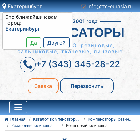
Екатеринбург
info@ttc-eurasia.ru
Это ближайши к вам
Работаем с 2001 года
город:
Екатеринбург
КОМПЕНСАТОРЫ
Да
Другой
Сильфонные КСО, резиновые,
сальниковые, тканевые, линзовые
+7 (343) 345-28-22
Заявка
Перезвонить
Главная
Каталог компенсаторов
Компенсаторы резиновые антивибрационные
Резиновые компенсаторы NBR
Резиновый компенсатор NBR Ду200 Ру16