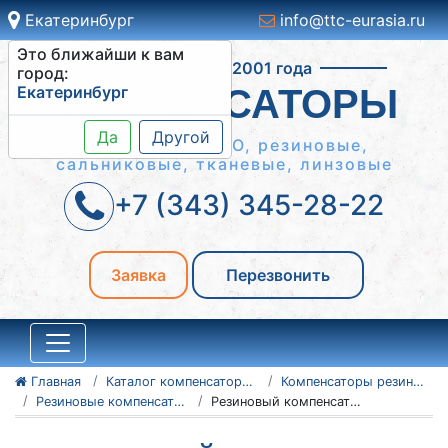
Екатеринбург
info@ttc-eurasia.ru
Это ближайши к вам
Работаем с 2001 года
город:
Екатеринбург
КОМПЕНСАТОРЫ
Да
Другой
Сильфонные КСО, резиновые,
сальниковые, тканевые, линзовые
+7 (343) 345-28-22
Заявка
Перезвонить
Главная
Каталог компенсаторов
Компенсаторы резиновые антивибрационные
Резиновые компенсаторы NBR
Резиновый компенсатор NBR Ду300 Ру10