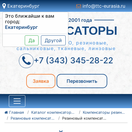
Екатеринбург
info@ttc-eurasia.ru
Это ближайши к вам
Работаем с 2001 года
город:
Екатеринбург
КОМПЕНСАТОРЫ
Да
Другой
Сильфонные КСО, резиновые,
сальниковые, тканевые, линзовые
+7 (343) 345-28-22
Заявка
Перезвонить
Главная
Каталог компенсаторов
Компенсаторы резиновые антивибрационные
Резиновые компенсаторы NBR
Резиновый компенсатор NBR Ду300 Ру16