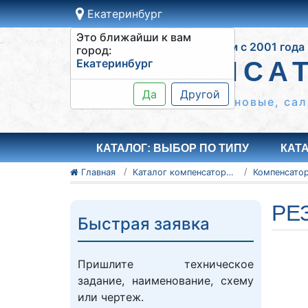
Екатеринбург
Это ближайши к вам
Работаем с 2001 года
город:
Екатеринбург
КОМПЕНСА
Да
Другой
Сильфонные КСО, резиновые, сал
КАТАЛОГ: ВЫБОР ПО ТИПУ
КАТ
Главная
Каталог компенсаторов
РЕ
Быстрая заявка
Пришлите техническое
задание, наименование, схему
или чертеж.