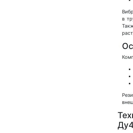
Вибр
в тр
Так
раст
Ос
Комп
Рези
внеш
Тех
Ду4