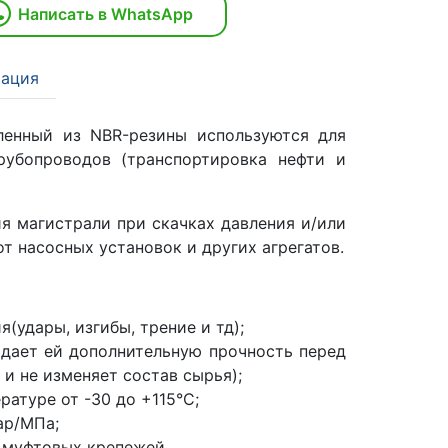
Написать в WhatsApp
ация
вленный из NBR-резины используются для
рубопроводов (транспортировка нефти и
я магистрали при скачках давления и/или
т насосных установок и других агрегатов.
удары, изгибы, трение и тд);
ридает ей дополнительную прочность перед
и не изменяет состав сырья);
атуре от -30 до +115°С;
ар/МПа;
 муфтовых крепежей.