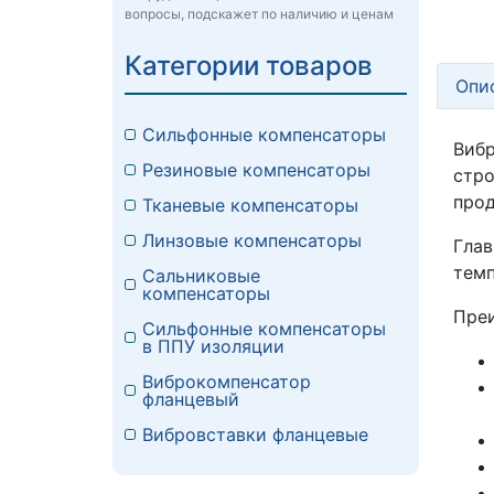
вопросы, подскажет по наличию и ценам
Категории товаров
Опи
Сильфонные компенсаторы
Вибр
Резиновые компенсаторы
стр
прод
Тканевые компенсаторы
Линзовые компенсаторы
Глав
темп
Сальниковые
компенсаторы
Преи
Сильфонные компенсаторы
в ППУ изоляции
Виброкомпенсатор
фланцевый
Вибровставки фланцевые