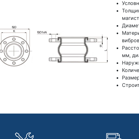
Условн
Толщи
магист
Диамет
Матер
вибров
Расст
мм, ди
Наруж
Количе
Размер
Строит