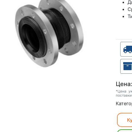
Д
С
Т
Цена
*Цена у
поставки
Катего
Ку