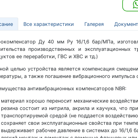
сание
Все характеристики
Галерея
Документ
окомпенсатор Ду 40 мм Ру 16/1,6 бар/МПа, изгото
оительства производственных и эксплуатационных т
уктов ее переработки, ГВС и ХВС и тд.)
ной целью устройства является компенсация смещени
ературы, а также погашение вибрационного импульса о
мущества антивибрационных компенсаторов NBR:
материал хорошо переносит механические воздействия(
резина состоит из нитрила, акрила и каучука, что п
транспортируемой средой (не поддается воздействию 
сохраняет свои эксплуатационные свойства при темпер
выдерживает рабочее давление в системах до 16/1,6 б
легкий монтаж и демонтаж с помощью фланцевых или