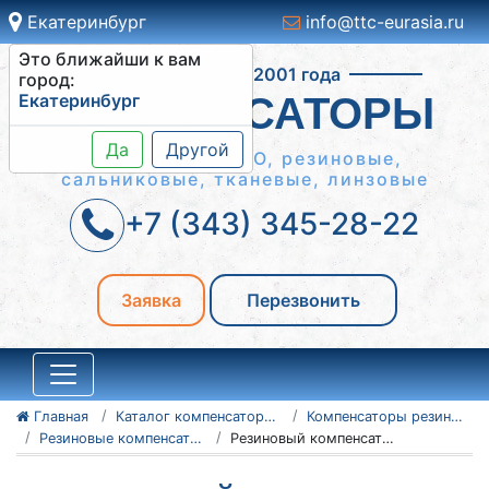
Екатеринбург
info@ttc-eurasia.ru
Это ближайши к вам
Работаем с 2001 года
город:
Екатеринбург
КОМПЕНСАТОРЫ
Да
Другой
Сильфонные КСО, резиновые,
сальниковые, тканевые, линзовые
+7 (343) 345-28-22
Заявка
Перезвонить
Главная
Каталог компенсаторов
Компенсаторы резиновые антивибрационные
Резиновые компенсаторы NBR
Резиновый компенсатор NBR Ду50 Ру16