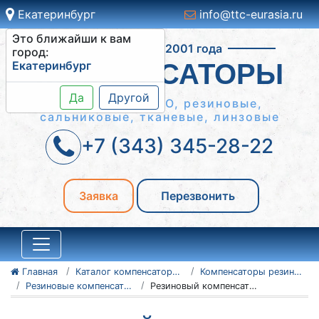
Екатеринбург
info@ttc-eurasia.ru
Это ближайши к вам
Работаем с 2001 года
город:
Екатеринбург
КОМПЕНСАТОРЫ
Да
Другой
Сильфонные КСО, резиновые,
сальниковые, тканевые, линзовые
+7 (343) 345-28-22
Заявка
Перезвонить
Главная
Каталог компенсаторов
Компенсаторы резиновые антивибрационные
Резиновые компенсаторы NBR
Резиновый компенсатор NBR Ду900 Ру10