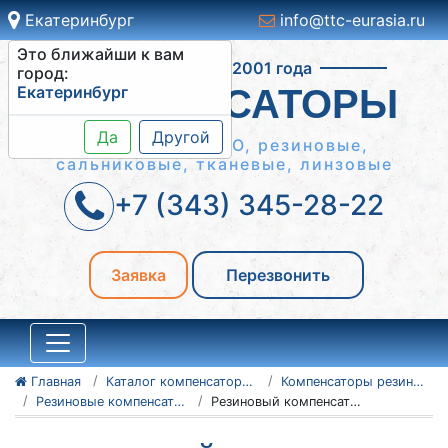
Екатеринбург
info@ttc-eurasia.ru
Это ближайши к вам
Работаем с 2001 года
город:
Екатеринбург
КОМПЕНСАТОРЫ
Да
Другой
Сильфонные КСО, резиновые,
сальниковые, тканевые, линзовые
+7 (343) 345-28-22
Заявка
Перезвонить
Главная
Каталог компенсаторов
Компенсаторы резиновые антивибрационные
Резиновые компенсаторы PTFE
Резиновый компенсатор PTFE Ду65 Ру10