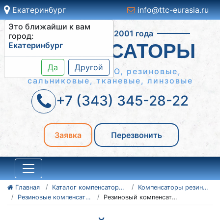
Екатеринбург
info@ttc-eurasia.ru
Это ближайши к вам
Работаем с 2001 года
город:
Екатеринбург
КОМПЕНСАТОРЫ
Да
Другой
Сильфонные КСО, резиновые,
сальниковые, тканевые, линзовые
+7 (343) 345-28-22
Заявка
Перезвонить
Главная
Каталог компенсаторов
Компенсаторы резиновые антивибрационные
Резиновые компенсаторы PTFE
Резиновый компенсатор PTFE Ду80 Ру16