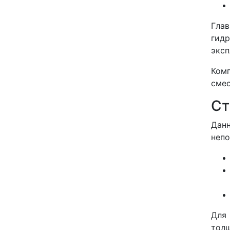
Глав
гид
эксп
Комп
смес
Ст
Дан
непо
Для 
толщ