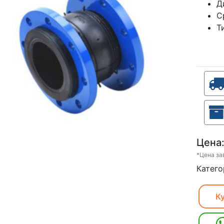
Д
С
Т
Цена
*Цена за
Катего
Ку