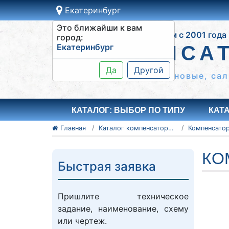
Екатеринбург
Это ближайши к вам
Работаем с 2001 года
город:
Екатеринбург
КОМПЕНСА
Да
Другой
Сильфонные КСО, резиновые, сал
КАТАЛОГ: ВЫБОР ПО ТИПУ
КАТ
Главная
Каталог компенсаторов
КО
Быстрая заявка
Пришлите техническое
задание, наименование, схему
или чертеж.