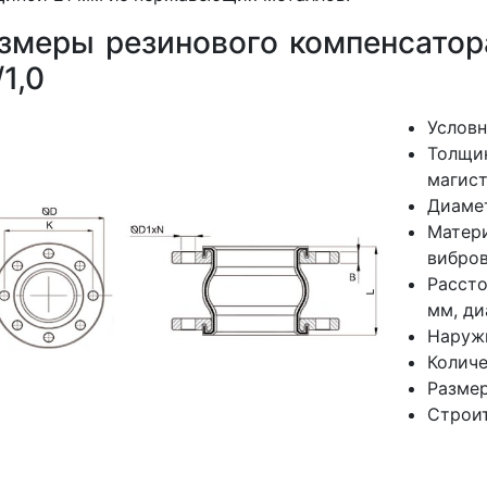
змеры резинового компенсатор
/1,0
Условн
Толщи
магист
Диамет
Матер
вибров
Расст
мм, ди
Наруж
Количе
Размер
Строит