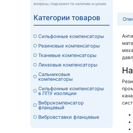
вопросы, подскажет по наличию и ценам
Категории товаров
Опи
Ант
Сильфонные компенсаторы
мате
Резиновые компенсаторы
меха
Тканевые компенсаторы
давл
Линзовые компенсаторы
На
Сальниковые
компенсаторы
Рез
пром
Сильфонные компенсаторы
в ППУ изоляции
кана
сист
Виброкомпенсатор
фланцевый
Вибровставки фланцевые