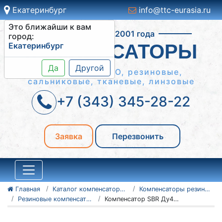
Екатеринбург
info@ttc-eurasia.ru
Это ближайши к вам
Работаем с 2001 года
город:
Екатеринбург
КОМПЕНСАТОРЫ
Да
Другой
Сильфонные КСО, резиновые,
сальниковые, тканевые, линзовые
+7 (343) 345-28-22
Заявка
Перезвонить
Главная
Каталог компенсаторов
Компенсаторы резиновые антивибрационные
Резиновые компенсаторы SBR
Компенсатор SBR Ду40 Ру16