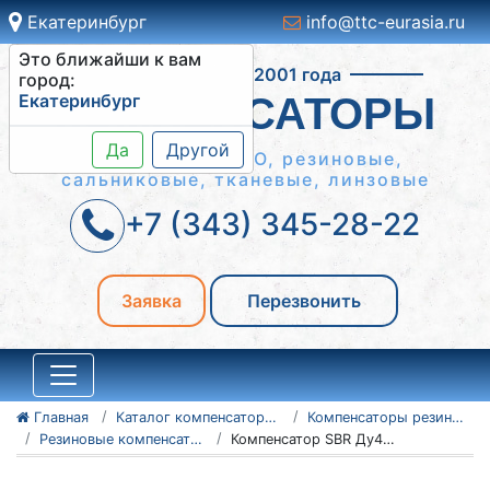
Екатеринбург
info@ttc-eurasia.ru
Это ближайши к вам
Работаем с 2001 года
город:
Екатеринбург
КОМПЕНСАТОРЫ
Да
Другой
Сильфонные КСО, резиновые,
сальниковые, тканевые, линзовые
+7 (343) 345-28-22
Заявка
Перезвонить
Главная
Каталог компенсаторов
Компенсаторы резиновые антивибрационные
Резиновые компенсаторы SBR
Компенсатор SBR Ду400 Ру10