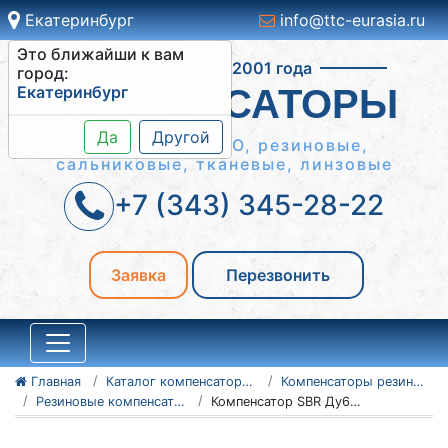
Екатеринбург
info@ttc-eurasia.ru
Это ближайши к вам
Работаем с 2001 года
город:
Екатеринбург
КОМПЕНСАТОРЫ
Да
Другой
Сильфонные КСО, резиновые,
сальниковые, тканевые, линзовые
+7 (343) 345-28-22
Заявка
Перезвонить
Главная
Каталог компенсаторов
Компенсаторы резиновые антивибрационные
Резиновые компенсаторы SBR
Компенсатор SBR Ду600 Ру10