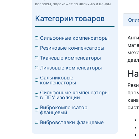
вопросы, подскажет по наличию и ценам
Категории товаров
Опи
Ант
Сильфонные компенсаторы
мате
Резиновые компенсаторы
меха
Тканевые компенсаторы
давл
Линзовые компенсаторы
На
Сальниковые
компенсаторы
Рез
пром
Сильфонные компенсаторы
в ППУ изоляции
кана
сист
Виброкомпенсатор
фланцевый
Вибровставки фланцевые