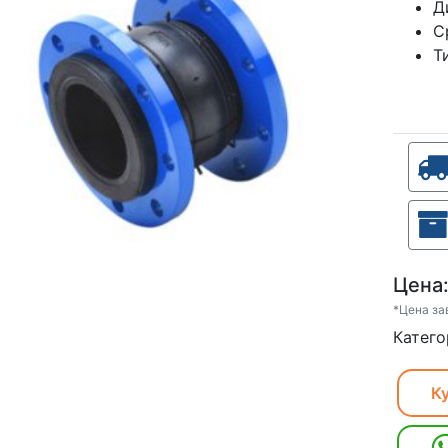
Д
С
Т
Цена
*Цена за
Катего
Ку