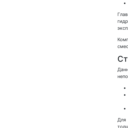
Глав
гид
эксп
Комп
смес
Ст
Дан
непо
Для 
толщ