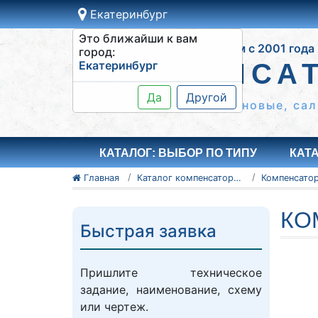
Екатеринбург
Это ближайши к вам
Работаем с 2001 года
город:
Екатеринбург
КОМПЕНСА
Да
Другой
Сильфонные КСО, резиновые, сал
КАТАЛОГ: ВЫБОР ПО ТИПУ
КАТ
Главная
Каталог компенсаторов
КО
Быстрая заявка
Пришлите техническое
задание, наименование, схему
или чертеж.