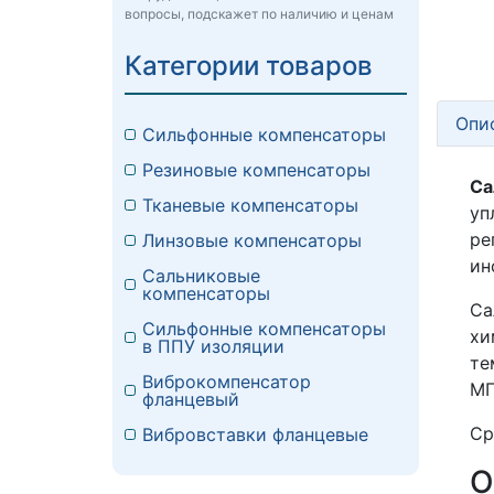
вопросы, подскажет по наличию и ценам
Категории товаров
Опи
Сильфонные компенсаторы
Резиновые компенсаторы
Са
Тканевые компенсаторы
уп
ре
Линзовые компенсаторы
ин
Сальниковые
компенсаторы
Са
Сильфонные компенсаторы
хи
в ППУ изоляции
те
Виброкомпенсатор
МП
фланцевый
Ср
Вибровставки фланцевые
О