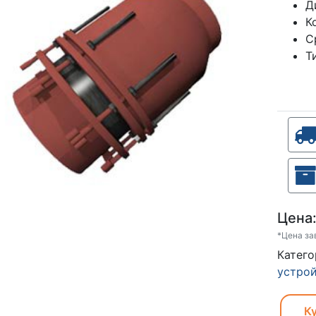
Д
К
С
Т
Цена
*Цена за
Катег
устрой
Ку