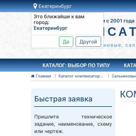
Екатеринбург
Это ближайши к вам
Работаем с 2001 года
город:
Екатеринбург
КОМПЕНСА
Да
Другой
Сильфонные КСО, резиновые, сал
КАТАЛОГ: ВЫБОР ПО ТИПУ
КАТ
Главная
Каталог компенсаторов
КО
Быстрая заявка
Пришлите техническое
задание, наименование, схему
или чертеж.