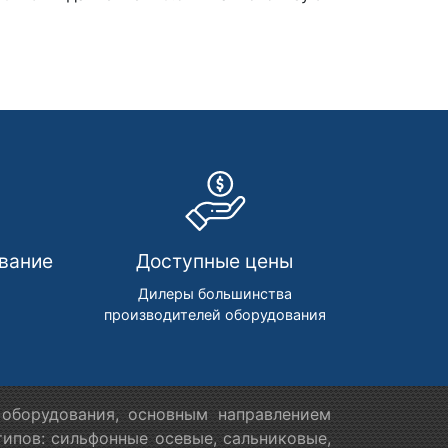
вание
Доступные цены
м
Дилеры большинства
производителей оборудования
оборудования, основным направлением
ипов: сильфонные осевые, сальниковые,