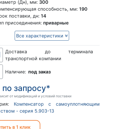
иаметр (Дн), мм:
300
омпенсирующая способность, мм:
190
рок поставки, дн:
14
ип присоединения:
приварные
Все характеристики
Доставка до терминала
транспортной компании
Наличие:
под заказ
по запросу*
:
висит от модификаций и условий поставки
ория:
Компенсатор с самоуплотняющим
ством - серия 5.903-13
пить в 1 клик