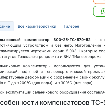
сание
Все характеристики
Галерея
льниковый компенсатор 300-25-TC-579-52
- это
лотняющим устройством и без него. Изготовление 
гламентируется чертежами серии 5.903-1 которые со
ститутов Теплоэлектропроекта и ВНИПИэнергопрома.
льниковые компенсаторы используются для устан
мической, нефтяной и теплоэнергетической промыш
мпературные деформации с сохранением своих эксплуа
а и Т до +200°С (для воды), и +300°С (для пара).
ок эксплуатации сальникового оборудования составля
собенности компенсаторов ТС-