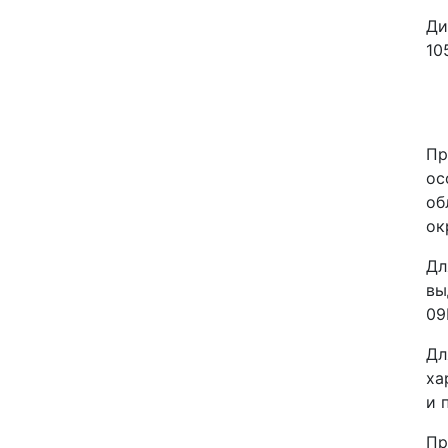
Ди
10
Пр
ос
об
ок
Дл
вы
09
Дл
ха
и 
Пр