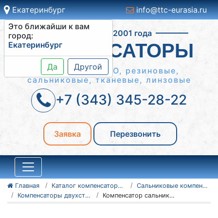
Екатеринбург
info@ttc-eurasia.ru
Это ближайши к вам
Работаем с 2001 года
город:
Екатеринбург
КОМПЕНСАТОРЫ
Да
Другой
Сильфонные КСО, резиновые,
сальниковые, тканевые, линзовые
+7 (343) 345-28-22
Заявка
Перезвонить
Главная
Каталог компенсаторов
Сальниковые компенсаторы
Компенсаторы двухсторонние - серия 5.903-13
Компенсатор сальниковый 250-25-TC-580-06