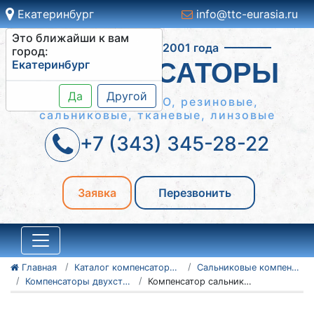
Екатеринбург
info@ttc-eurasia.ru
Это ближайши к вам
Работаем с 2001 года
город:
Екатеринбург
КОМПЕНСАТОРЫ
Да
Другой
Сильфонные КСО, резиновые,
сальниковые, тканевые, линзовые
+7 (343) 345-28-22
Заявка
Перезвонить
Главная
Каталог компенсаторов
Сальниковые компенсаторы
Компенсаторы двухсторонние - серия 5.903-13
Компенсатор сальниковый 700-25-TC-580-18