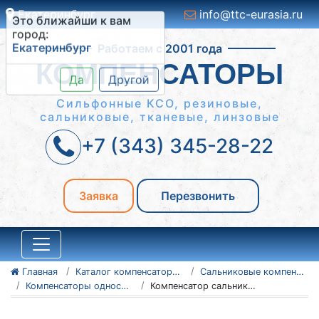
Екатеринбург
info@ttc-eurasia.ru
Это ближайши к вам
Работаем с 2001 года
город:
Екатеринбург
КОМПЕНСАТОРЫ
Да
Другой
Сильфонные КСО, резиновые,
сальниковые, тканевые, линзовые
+7 (343) 345-28-22
Заявка
Перезвонить
Главная
Каталог компенсаторов
Сальниковые компенсаторы
Компенсаторы односторонние - серия 4.903-10
Компенсатор сальниковый 150-25 Т1.03