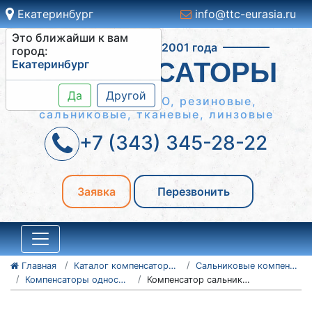
Екатеринбург
info@ttc-eurasia.ru
Это ближайши к вам
Работаем с 2001 года
город:
Екатеринбург
КОМПЕНСАТОРЫ
Да
Другой
Сильфонные КСО, резиновые,
сальниковые, тканевые, линзовые
+7 (343) 345-28-22
Заявка
Перезвонить
Главная
Каталог компенсаторов
Сальниковые компенсаторы
Компенсаторы односторонние - серия 4.903-10
Компенсатор сальниковый 600-25 Т1.35