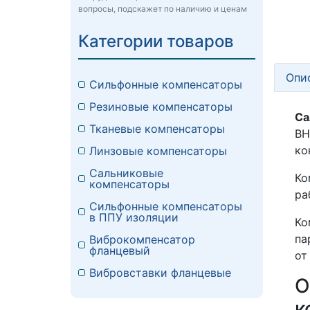
вопросы, подскажет по наличию и ценам
Категории товаров
Опи
Сильфонные компенсаторы
Резиновые компенсаторы
Са
Тканевые компенсаторы
ВН
ко
Линзовые компенсаторы
Сальниковые
Ко
компенсаторы
ра
Сильфонные компенсаторы
в ППУ изоляции
Ко
па
Виброкомпенсатор
фланцевый
от
Вибровставки фланцевые
О
к