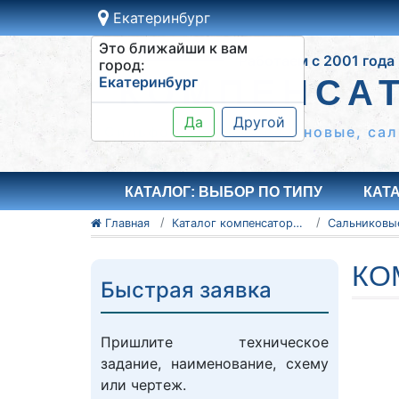
Екатеринбург
Это ближайши к вам
Работаем с 2001 года
город:
Екатеринбург
КОМПЕНСА
Да
Другой
Сильфонные КСО, резиновые, сал
КАТАЛОГ: ВЫБОР ПО ТИПУ
КАТ
Главная
Каталог компенсаторов
КО
Быстрая заявка
Пришлите техническое
задание, наименование, схему
или чертеж.