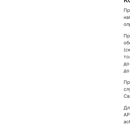
Пр
на
оп
Пр
об
(с
то
до
до
Пр
сл
Св
Дл
АР
ас