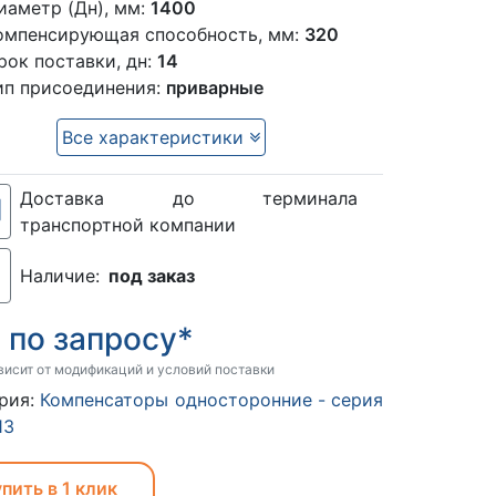
иаметр (Дн), мм:
1400
омпенсирующая способность, мм:
320
рок поставки, дн:
14
ип присоединения:
приварные
Все характеристики
Доставка до терминала
транспортной компании
Наличие:
под заказ
по запросу*
:
висит от модификаций и условий поставки
рия:
Компенсаторы односторонние - серия
13
пить в 1 клик