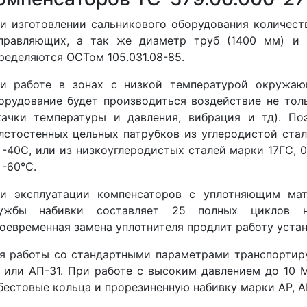
и изготовлении сальникового оборудования количест
правляющих, а так же диаметр труб (1400 мм) и 
ределяются ОСТом 105.031.08-85.
и работе в зонах с низкой температурой окружаю
орудование будет производиться воздействие не тол
качки температуры и давления, вибрация и тд). По
лстостенных цельных патрубков из углеродистой ста
 -40С, или из низкоуглеродистых сталей марки 17ГС, 0
 -60°С.
и эксплуатации компенсаторов с уплотняющим мат
ужбы набивки составляет 25 полных циклов на
оевременная замена уплотнителя продлит работу устан
я работы со стандартными параметрами транспортир
 или АП-31. При работе с высоким давлением до 10 
бестовые кольца и прорезиненную набивку марки АР, А