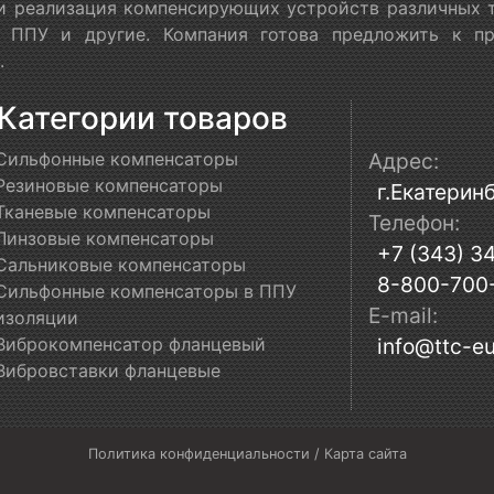
 и реализация компенсирующих устройств различных т
в ППУ и другие. Компания готова предложить к п
.
Категории товаров
Сильфонные компенсаторы
Адрес:
Резиновые компенсаторы
г.Екатеринб
Тканевые компенсаторы
Телефон:
Линзовые компенсаторы
+7 (343) 3
Сальниковые компенсаторы
8-800-700
Сильфонные компенсаторы в ППУ
E-mail:
изоляции
Виброкомпенсатор фланцевый
info@ttc-eu
Вибровставки фланцевые
Политика конфиденциальности
/
Карта сайта