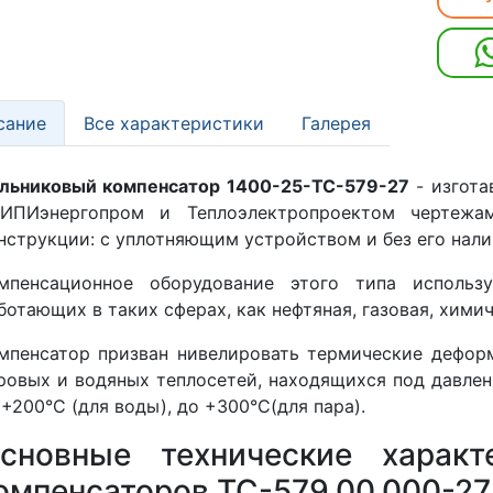
сание
Все характеристики
Галерея
льниковый компенсатор 1400-25-TC-579-27
- изгота
ИПИэнергопром и Теплоэлектропроектом чертежа
нструкции: с уплотняющим устройством и без его нали
мпенсационное оборудование этого типа использу
ботающих в таких сферах, как нефтяная, газовая, химич
мпенсатор призван нивелировать термические дефор
ровых и водяных теплосетей, находящихся под давле
 +200°С (для воды), до +300°С(для пара).
сновные технические характ
омпенсаторов ТС-579.00.000-27