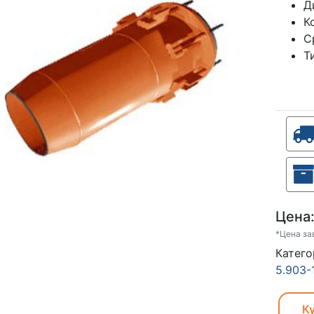
Д
К
С
Т
Цена
*Цена за
Катего
5.903-
Ку