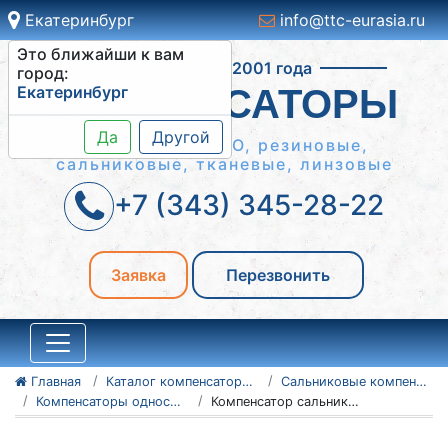
Екатеринбург
info@ttc-eurasia.ru
Это ближайши к вам
Работаем с 2001 года
город:
Екатеринбург
КОМПЕНСАТОРЫ
Да
Другой
Сильфонные КСО, резиновые,
сальниковые, тканевые, линзовые
+7 (343) 345-28-22
Заявка
Перезвонить
Главная
Каталог компенсаторов
Сальниковые компенсаторы
Компенсаторы односторонние - серия 5.903-13
Компенсатор сальниковый 150-25-TC-579-02