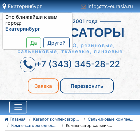
Екатеринбург
info@ttc-eurasia.ru
Это ближайши к вам
Работаем с 2001 года
город:
Екатеринбург
КОМПЕНСАТОРЫ
Да
Другой
Сильфонные КСО, резиновые,
сальниковые, тканевые, линзовые
+7 (343) 345-28-22
Заявка
Перезвонить
Главная
Каталог компенсаторов
Сальниковые компенсаторы
Компенсаторы односторонние - серия 5.903-13
Компенсатор сальниковый 500-16-TC-579-29