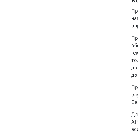
Пр
на
оп
Пр
об
(с
то
до
до
Пр
сл
Св
Дл
АР
ас