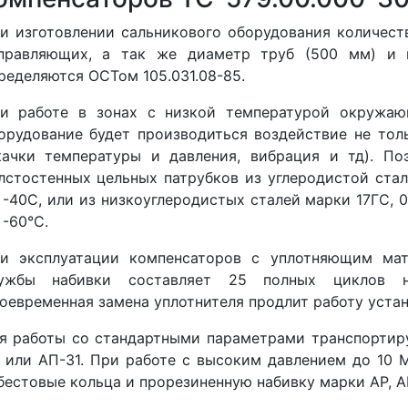
и изготовлении сальникового оборудования количест
правляющих, а так же диаметр труб (500 мм) и 
ределяются ОСТом 105.031.08-85.
и работе в зонах с низкой температурой окружаю
орудование будет производиться воздействие не тол
качки температуры и давления, вибрация и тд). По
лстостенных цельных патрубков из углеродистой ста
 -40С, или из низкоуглеродистых сталей марки 17ГС, 0
 -60°С.
и эксплуатации компенсаторов с уплотняющим мат
ужбы набивки составляет 25 полных циклов на
оевременная замена уплотнителя продлит работу устан
я работы со стандартными параметрами транспортир
 или АП-31. При работе с высоким давлением до 10 
бестовые кольца и прорезиненную набивку марки АР, А