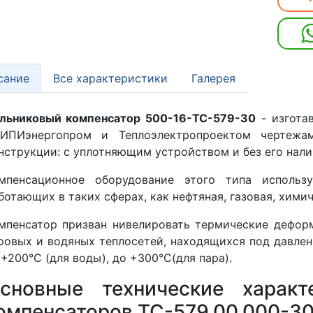
сание
Все характеристики
Галерея
льниковый компенсатор 500-16-TC-579-30
- изгота
ИПИэнергопром и Теплоэлектропроектом чертежа
нструкции: с уплотняющим устройством и без его нали
мпенсационное оборудование этого типа использу
ботающих в таких сферах, как нефтяная, газовая, химич
мпенсатор призван нивелировать термические дефор
ровых и водяных теплосетей, находящихся под давле
 +200°С (для воды), до +300°С(для пара).
сновные технические характ
омпенсаторов ТС-579.00.000-3