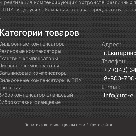
 и реализация компенсирующих устройств различных т
в ППУ и другие. Компания готова предложить к п
.
Категории товаров
Сильфонные компенсаторы
Адрес:
Резиновые компенсаторы
г.Екатеринб
Тканевые компенсаторы
Телефон:
Линзовые компенсаторы
+7 (343) 3
Сальниковые компенсаторы
8-800-700
Сильфонные компенсаторы в ППУ
E-mail:
изоляции
Виброкомпенсатор фланцевый
info@ttc-eu
Вибровставки фланцевые
Политика конфиденциальности
/
Карта сайта