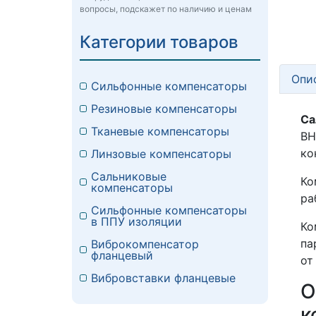
вопросы, подскажет по наличию и ценам
Категории товаров
Опи
Сильфонные компенсаторы
Резиновые компенсаторы
Са
Тканевые компенсаторы
ВН
ко
Линзовые компенсаторы
Сальниковые
Ко
компенсаторы
ра
Сильфонные компенсаторы
в ППУ изоляции
Ко
па
Виброкомпенсатор
фланцевый
от
Вибровставки фланцевые
О
к