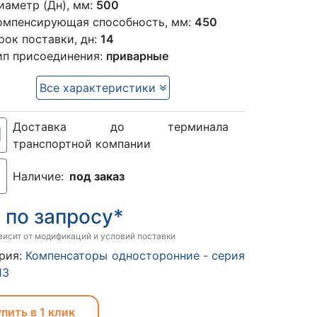
иаметр (Дн), мм:
500
омпенсирующая способность, мм:
450
рок поставки, дн:
14
ип присоединения:
приварные
Все характеристики
Доставка до терминала
транспортной компании
Наличие:
под заказ
по запросу*
:
висит от модификаций и условий поставки
рия:
Компенсаторы односторонние - серия
13
пить в 1 клик