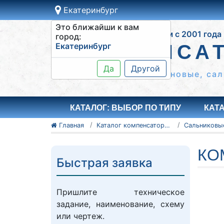
Екатеринбург
Это ближайши к вам
Работаем с 2001 года
город:
Екатеринбург
КОМПЕНСА
Да
Другой
Сильфонные КСО, резиновые, сал
КАТАЛОГ: ВЫБОР ПО ТИПУ
КАТ
Главная
Каталог компенсаторов
КО
Быстрая заявка
Пришлите техническое
задание, наименование, схему
или чертеж.