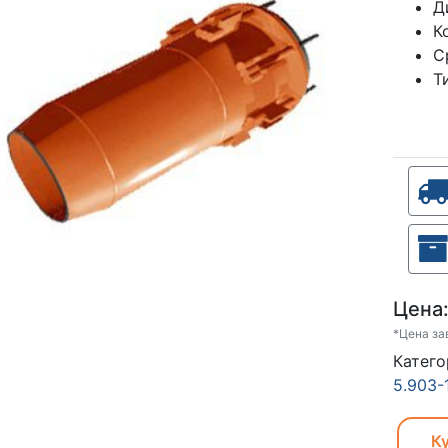
Д
К
С
Т
Цена
*Цена за
Катего
5.903-
Ку