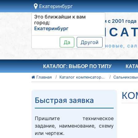
Екатеринбург
Это ближайши к вам
Работаем с 2001 года
город:
Екатеринбург
КОМПЕНСА
Да
Другой
Сильфонные КСО, резиновые, сал
КАТАЛОГ: ВЫБОР ПО ТИПУ
КАТ
Главная
Каталог компенсаторов
КО
Быстрая заявка
Пришлите техническое
задание, наименование, схему
или чертеж.