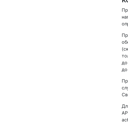
Пр
на
оп
Пр
об
(с
то
до
до
Пр
сл
Св
Дл
АР
ас