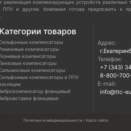
 и реализация компенсирующих устройств различных т
в ППУ и другие. Компания готова предложить к п
.
Категории товаров
Сильфонные компенсаторы
Адрес:
Резиновые компенсаторы
г.Екатеринб
Тканевые компенсаторы
Телефон:
Линзовые компенсаторы
+7 (343) 3
Сальниковые компенсаторы
8-800-700
Сильфонные компенсаторы в ППУ
E-mail:
изоляции
Виброкомпенсатор фланцевый
info@ttc-eu
Вибровставки фланцевые
Политика конфиденциальности
/
Карта сайта