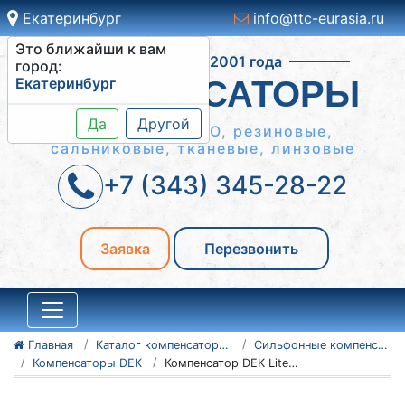
Екатеринбург
info@ttc-eurasia.ru
Это ближайши к вам
Работаем с 2001 года
город:
Екатеринбург
КОМПЕНСАТОРЫ
Да
Другой
Сильфонные КСО, резиновые,
сальниковые, тканевые, линзовые
+7 (343) 345-28-22
Заявка
Перезвонить
Главная
Каталог компенсаторов
Сильфонные компенсаторы
Компенсаторы DEK
Компенсатор DEK Lite 40-16-60