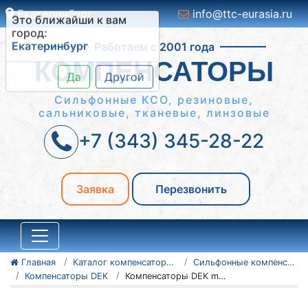
Екатеринбург
info@ttc-eurasia.ru
Это ближайши к вам
Работаем с 2001 года
город:
Екатеринбург
КОМПЕНСАТОРЫ
Да
Другой
Сильфонные КСО, резиновые,
сальниковые, тканевые, линзовые
+7 (343) 345-28-22
Заявка
Перезвонить
Главная
Каталог компенсаторов
Сильфонные компенсаторы
Компенсаторы DEK
Компенсаторы DEK multilayer Gr 80-16-60