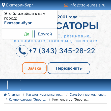
Екатеринбург
info@ttc-eurasia.ru
Это ближайши к вам
Работаем с 2001 года
город:
Екатеринбург
КОМПЕНСАТОРЫ
Да
Другой
Сильфонные КСО, резиновые,
сальниковые, тканевые, линзовые
+7 (343) 345-28-22
Заявка
Перезвонить
Главная
Каталог компенсаторов
Сильфонные компенсаторы
Компенсаторы "Энергия-Термо" и "Энергия-Аква"
Компенсатор "Энергия" 16.0050.32/10.2