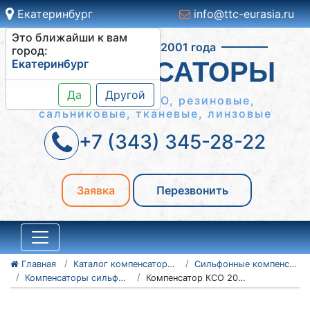
Екатеринбург
info@ttc-eurasia.ru
Это ближайши к вам
Работаем с 2001 года
город:
Екатеринбург
КОМПЕНСАТОРЫ
Да
Другой
Сильфонные КСО, резиновые,
сальниковые, тканевые, линзовые
+7 (343) 345-28-22
Заявка
Перезвонить
Главная
Каталог компенсаторов
Сильфонные компенсаторы
Компенсаторы сильфонные осевые КСО
Компенсатор КСО 200-16-100