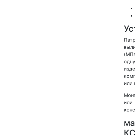
Ус
Патр
выли
(МП
одн
изд
комп
или 
Монт
или
конс
ма
КС