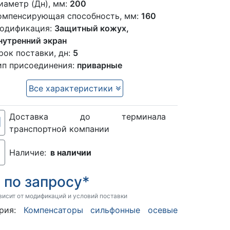
иаметр (Дн), мм:
200
омпенсирующая способность, мм:
160
одификация:
Защитный кожух,
нутренний экран
рок поставки, дн:
5
ип присоединения:
приварные
Все характеристики
Доставка до терминала
транспортной компании
Наличие:
в наличии
по запросу*
:
висит от модификаций и условий поставки
ория:
Компенсаторы сильфонные осевые