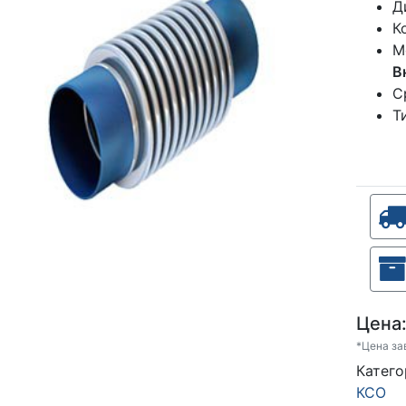
Д
К
М
В
С
Т
Цена
*Цена за
Катег
КСО