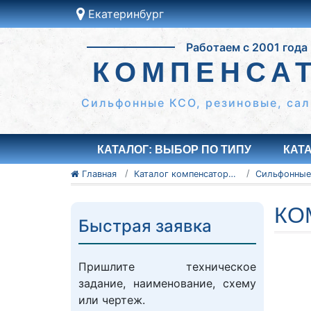
Екатеринбург
Это ближайши к вам
город:
Работаем с 2001 года
Екатеринбург
КОМПЕНСА
Да
Другой
Сильфонные КСО, резиновые, сал
КАТАЛОГ: ВЫБОР ПО ТИПУ
КАТ
Главная
Каталог компенсаторов
КО
Быстрая заявка
Пришлите техническое
задание, наименование, схему
или чертеж.