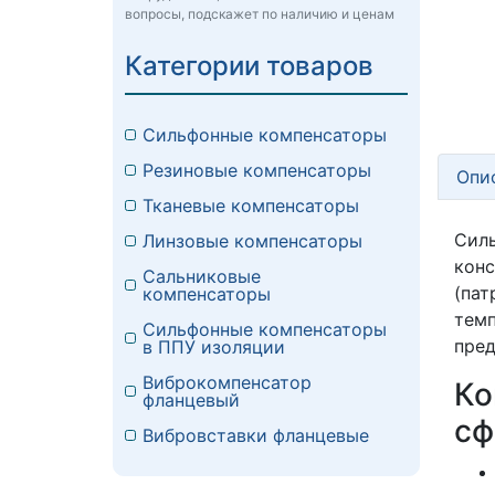
вопросы, подскажет по наличию и ценам
Категории товаров
Сильфонные компенсаторы
Резиновые компенсаторы
Опи
Тканевые компенсаторы
Сил
Линзовые компенсаторы
кон
Сальниковые
(па
компенсаторы
тем
Сильфонные компенсаторы
пред
в ППУ изоляции
Виброкомпенсатор
Ко
фланцевый
сф
Вибровставки фланцевые