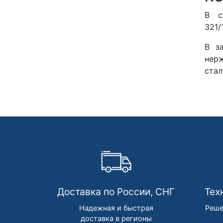
В с
321/
В з
нерж
стал
Доставка по России, СНГ
Тех
Надежная и быстрая
Реше
доставка в регионы