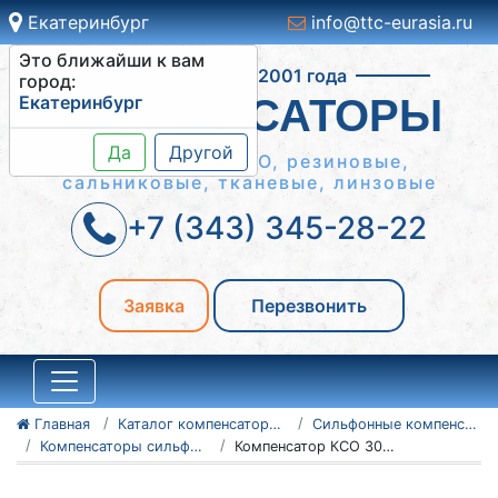
Екатеринбург
info@ttc-eurasia.ru
Это ближайши к вам
Работаем с 2001 года
город:
Екатеринбург
КОМПЕНСАТОРЫ
Да
Другой
Сильфонные КСО, резиновые,
сальниковые, тканевые, линзовые
+7 (343) 345-28-22
Заявка
Перезвонить
Главная
Каталог компенсаторов
Сильфонные компенсаторы
Компенсаторы сильфонные осевые КСО
Компенсатор КСО 300-25-60