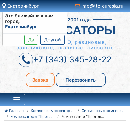
Екатеринбург
info@ttc-eurasia.ru
Это ближайши к вам
Работаем с 2001 года
город:
Екатеринбург
КОМПЕНСАТОРЫ
Да
Другой
Сильфонные КСО, резиновые,
сальниковые, тканевые, линзовые
+7 (343) 345-28-22
Заявка
Перезвонить
Главная
Каталог компенсаторов
Сильфонные компенсаторы
Компенсаторы "Протон"
Компенсатор "Протон" 16.0020.40/20.1