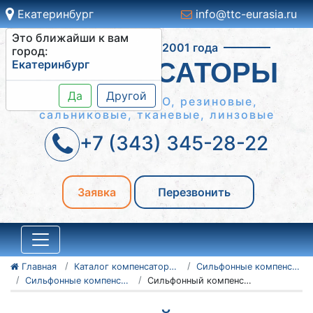
Екатеринбург
info@ttc-eurasia.ru
Это ближайши к вам
Работаем с 2001 года
город:
Екатеринбург
КОМПЕНСАТОРЫ
Да
Другой
Сильфонные КСО, резиновые,
сальниковые, тканевые, линзовые
+7 (343) 345-28-22
Заявка
Перезвонить
Главная
Каталог компенсаторов
Сильфонные компенсаторы
Сильфонные компенсаторы в ППУ изоляции
Сильфонный компенсатор СКУ.ППУ.ПЭ-16-500-200