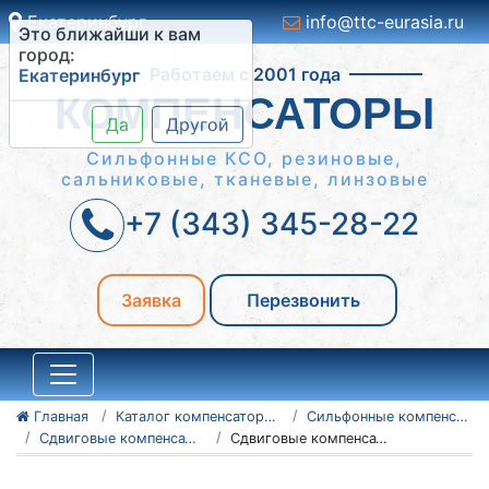
Екатеринбург
info@ttc-eurasia.ru
Это ближайши к вам
Работаем с 2001 года
город:
Екатеринбург
КОМПЕНСАТОРЫ
Да
Другой
Сильфонные КСО, резиновые,
сальниковые, тканевые, линзовые
+7 (343) 345-28-22
Заявка
Перезвонить
Главная
Каталог компенсаторов
Сильфонные компенсаторы
Сдвиговые компенсаторы КСС
Сдвиговые компенсаторы КСС 200-16-7