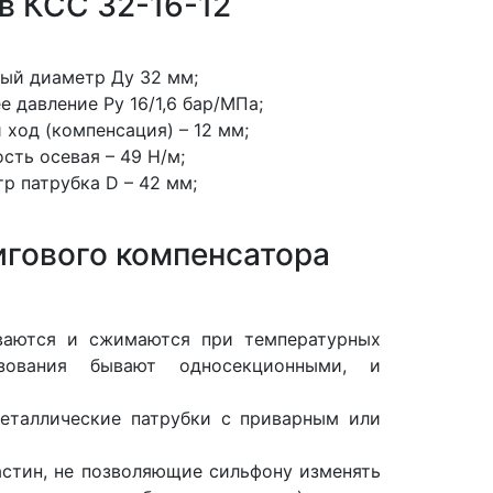
в КСС 32-16-12
ый диаметр Ду 32 мм;
е давление Ру 16/1,6 бар/МПа;
 ход (компенсация) – 12 мм;
сть осевая – 49 Н/м;
р патрубка D – 42 мм;
игового компенсатора
иваются и сжимаются при температурных
зования бывают односекционными, и
металлические патрубки с приварным или
астин, не позволяющие сильфону изменять