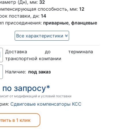
иаметр (Дн), мм:
32
омпенсирующая способность, мм:
12
рок поставки, дн:
14
ип присоединения:
приварные, фланцевые
Все характеристики
Доставка до терминала
транспортной компании
Наличие:
под заказ
по запросу*
:
висит от модификаций и условий поставки
рия:
Сдвиговые компенсаторы КСС
пить в 1 клик