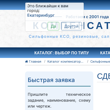
Екатеринбург
Это ближайши к вам
Работаем с 2001 года
город:
Екатеринбург
КОМПЕНСА
Да
Другой
Сильфонные КСО, резиновые, сал
КАТАЛОГ: ВЫБОР ПО ТИПУ
КАТ
Главная
Каталог компенсаторов
СД
Быстрая заявка
Пришлите техническое
задание, наименование, схему
или чертеж.