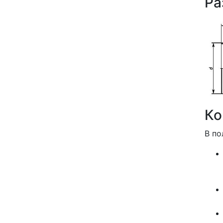
Ра
Ко
В по