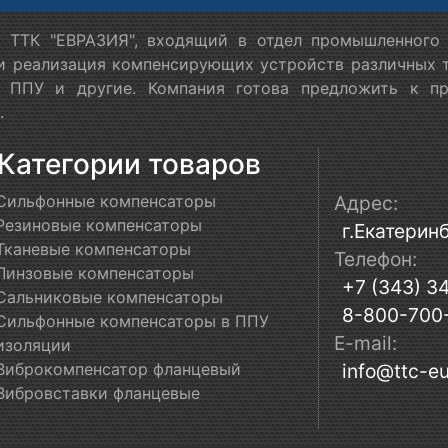
 ТТК "ЕВРАЗИЯ", входящий в отдел промышленного 
 и реализация компенсирующих устройств различных т
в ППУ и другие. Компания готова предложить к п
.
Категории товаров
Сильфонные компенсаторы
Адрес:
Резиновые компенсаторы
г.Екатеринб
Тканевые компенсаторы
Телефон:
Линзовые компенсаторы
+7 (343) 3
Сальниковые компенсаторы
8-800-700
Сильфонные компенсаторы в ППУ
E-mail:
изоляции
Виброкомпенсатор фланцевый
info@ttc-eu
Вибровставки фланцевые