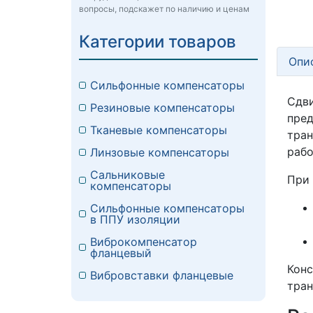
вопросы, подскажет по наличию и ценам
Категории товаров
Опи
Сильфонные компенсаторы
Сдв
Резиновые компенсаторы
пред
Тканевые компенсаторы
тра
рабо
Линзовые компенсаторы
Сальниковые
При 
компенсаторы
Сильфонные компенсаторы
в ППУ изоляции
Виброкомпенсатор
фланцевый
Кон
Вибровставки фланцевые
тран