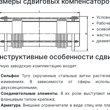
змеры cдвиговых компенсаторо
Условн
Рабоче
осевой
жестко
диамет
нструктивные особенности сдв
лную заводскую комплектацию входят:
Сильфон
. Туго скрученные стальные витки растяг
изменениях. В зависимости от сферы исполь
двухсекционными;
Соединительные элементы
. В их роли выступают 
фланцевым типом крепежа;
Арматура
. Внешние ограничители в виде спиц или пл