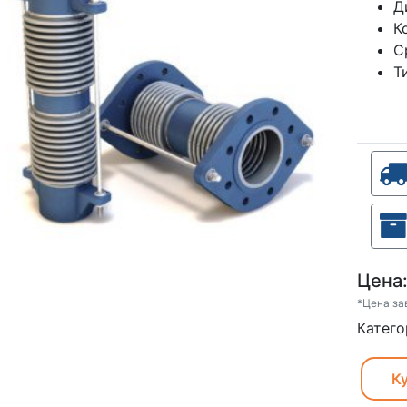
Д
К
С
Т
Цена
*Цена за
Катего
Ку