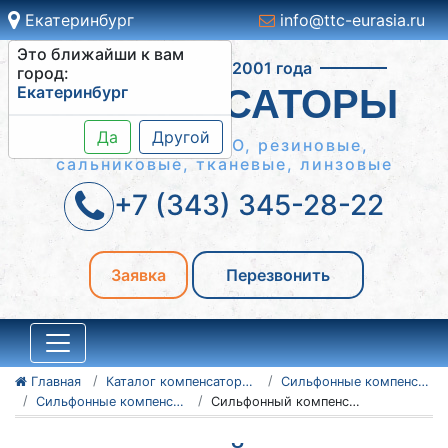
Екатеринбург
info@ttc-eurasia.ru
Это ближайши к вам
Работаем с 2001 года
город:
Екатеринбург
КОМПЕНСАТОРЫ
Да
Другой
Сильфонные КСО, резиновые,
сальниковые, тканевые, линзовые
+7 (343) 345-28-22
Заявка
Перезвонить
Главная
Каталог компенсаторов
Сильфонные компенсаторы
Сильфонные компенсаторы 2ОПКР (КСО в кожухе)
Сильфонный компенсатор 2ОПКР-25-900-520