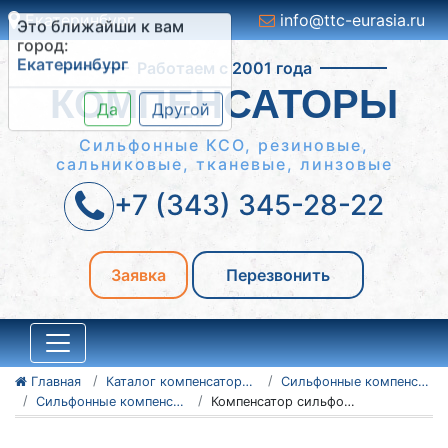
Екатеринбург
info@ttc-eurasia.ru
Это ближайши к вам
Работаем с 2001 года
город:
Екатеринбург
КОМПЕНСАТОРЫ
Да
Другой
Сильфонные КСО, резиновые,
сальниковые, тканевые, линзовые
+7 (343) 345-28-22
Заявка
Перезвонить
Главная
Каталог компенсаторов
Сильфонные компенсаторы
Сильфонные компенсаторы 2СКУ.М
Компенсатор сильфонный 2СКУ.М-16-133x4,0-260