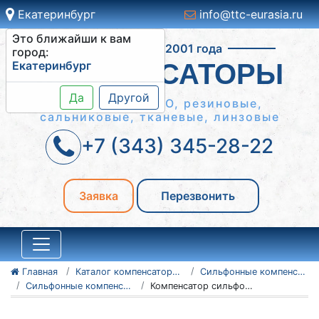
Екатеринбург
info@ttc-eurasia.ru
Это ближайши к вам
Работаем с 2001 года
город:
Екатеринбург
КОМПЕНСАТОРЫ
Да
Другой
Сильфонные КСО, резиновые,
сальниковые, тканевые, линзовые
+7 (343) 345-28-22
Заявка
Перезвонить
Главная
Каталог компенсаторов
Сильфонные компенсаторы
Сильфонные компенсаторы 2СКУ.М
Компенсатор сильфонный 2СКУ.M-25-57x4,0-140