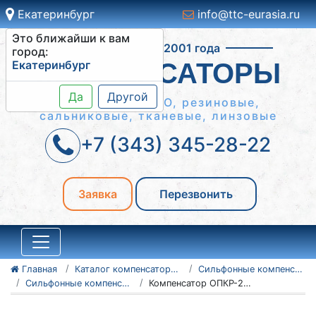
Екатеринбург
info@ttc-eurasia.ru
Это ближайши к вам
Работаем с 2001 года
город:
Екатеринбург
КОМПЕНСАТОРЫ
Да
Другой
Сильфонные КСО, резиновые,
сальниковые, тканевые, линзовые
+7 (343) 345-28-22
Заявка
Перезвонить
Главная
Каталог компенсаторов
Сильфонные компенсаторы
Сильфонные компенсаторы ОПКР (КСО в кожухе)
Компенсатор ОПКР-25-900-260