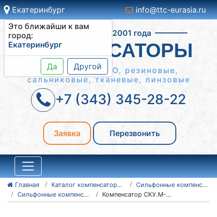
Екатеринбург
info@ttc-eurasia.ru
Это ближайши к вам
Работаем с 2001 года
город:
Екатеринбург
КОМПЕНСАТОРЫ
Да
Другой
Сильфонные КСО, резиновые,
сальниковые, тканевые, линзовые
+7 (343) 345-28-22
Заявка
Перезвонить
Главная
Каталог компенсаторов
Сильфонные компенсаторы
Сильфонные компенсаторы СКУ.М
Компенсатор СКУ.М-25-900-260