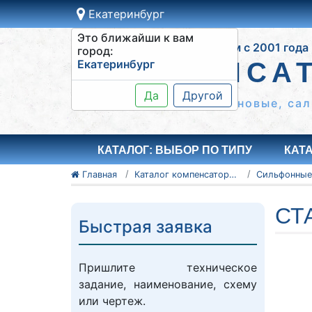
Екатеринбург
Это ближайши к вам
Работаем с 2001 года
город:
Екатеринбург
КОМПЕНСА
Да
Другой
Сильфонные КСО, резиновые, сал
КАТАЛОГ: ВЫБОР ПО ТИПУ
КАТ
Главная
Каталог компенсаторов
СТ
Быстрая заявка
Пришлите техническое
задание, наименование, схему
или чертеж.