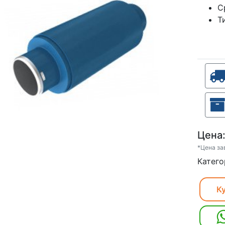
С
Т
Цена
*Цена за
Катего
Ку