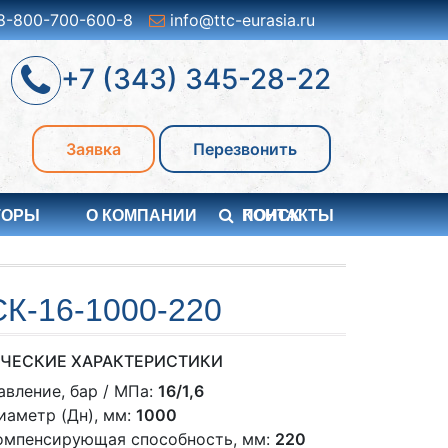
8-800-700-600-8
info@ttc-eurasia.ru
+7 (343) 345-28-22
Заявка
Перезвонить
ТОРЫ
О КОМПАНИИ
ПОИСК
КОНТАКТЫ
-16-1000-220
ЧЕСКИЕ ХАРАКТЕРИСТИКИ
авление, бар / МПа:
16/1,6
иаметр (Дн), мм:
1000
омпенсирующая способность, мм:
220