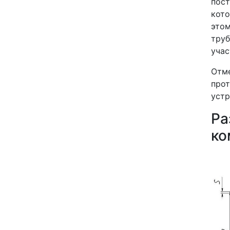
пост
кото
это
тру
учас
Отме
про
устр
Р
ко