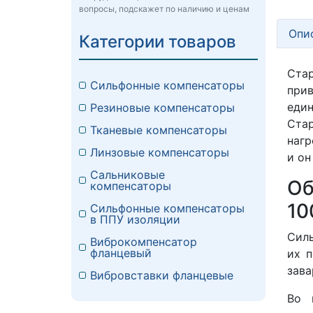
вопросы, подскажет по наличию и ценам
Опи
Категории товаров
Стар
Сильфонные компенсаторы
при
един
Резиновые компенсаторы
Ста
Тканевые компенсаторы
нагр
Линзовые компенсаторы
и он
Сальниковые
Об
компенсаторы
10
Сильфонные компенсаторы
в ППУ изоляции
Силь
Виброкомпенсатор
фланцевый
их 
зава
Вибровставки фланцевые
Во 