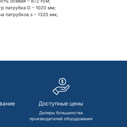
сть осевая – 872 Н/м;
р патрубка D – 1020 мм;
а патрубков s – 1320 мм;
вание
Доступные цены
м
Дилеры большинства
производителей оборудования