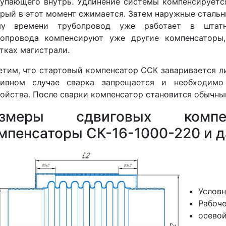
упающего внутрь. Удлинение системы компенсирует
рый в этот момент сжимается. Затем наружные стальн
му времени трубопровод уже работает в штат
бопровода компенсируют уже другие компенсаторы
тках магистрали.
тим, что стартовый компенсатор ССК заваривается ли
тивном случае сварка запрещается и необходим
ойства. После сварки компенсатор становится обычны
азмеры cдвиговых компе
мпенсаторы СК-16-1000-220 и д
Условн
Рабоче
осевой