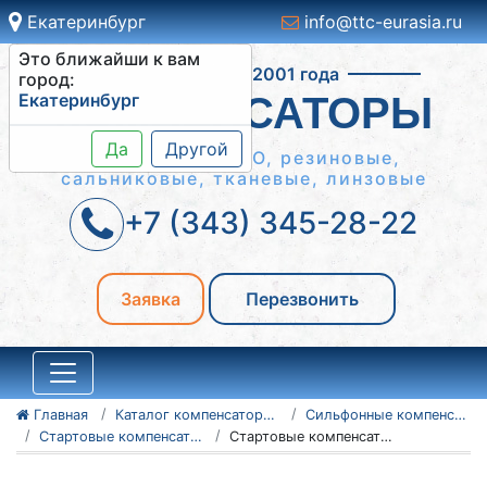
Екатеринбург
info@ttc-eurasia.ru
Это ближайши к вам
Работаем с 2001 года
город:
Екатеринбург
КОМПЕНСАТОРЫ
Да
Другой
Сильфонные КСО, резиновые,
сальниковые, тканевые, линзовые
+7 (343) 345-28-22
Заявка
Перезвонить
Главная
Каталог компенсаторов
Сильфонные компенсаторы
Стартовые компенсаторы ССК
Стартовые компенсаторы СК-16-500-200