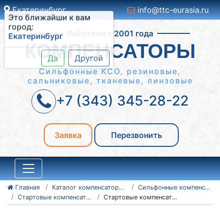
Екатеринбург
info@ttc-eurasia.ru
Это ближайши к вам
Работаем с 2001 года
город:
Екатеринбург
КОМПЕНСАТОРЫ
Да
Другой
Сильфонные КСО, резиновые,
сальниковые, тканевые, линзовые
+7 (343) 345-28-22
Заявка
Перезвонить
Главная
Каталог компенсаторов
Сильфонные компенсаторы
Стартовые компенсаторы ССК
Стартовые компенсаторы СК-25-350-180