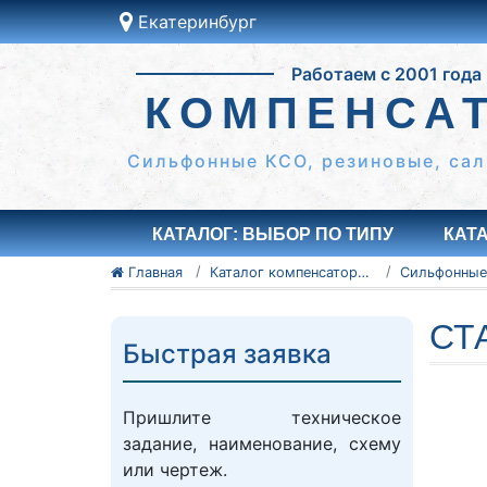
Екатеринбург
Это ближайши к вам
город:
Работаем с 2001 года
Екатеринбург
КОМПЕНСА
Да
Другой
Сильфонные КСО, резиновые, сал
КАТАЛОГ: ВЫБОР ПО ТИПУ
КАТ
Главная
Каталог компенсаторов
СТ
Быстрая заявка
Пришлите техническое
задание, наименование, схему
или чертеж.