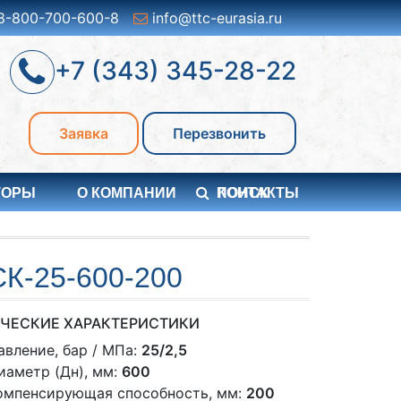
8-800-700-600-8
info@ttc-eurasia.ru
+7 (343) 345-28-22
Заявка
Перезвонить
ТОРЫ
О КОМПАНИИ
ПОИСК
КОНТАКТЫ
-25-600-200
ЧЕСКИЕ ХАРАКТЕРИСТИКИ
авление, бар / МПа:
25/2,5
иаметр (Дн), мм:
600
омпенсирующая способность, мм:
200