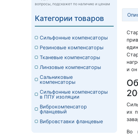
вопросы, подскажет по наличию и ценам
Опи
Категории товаров
Ста
Сильфонные компенсаторы
при
един
Резиновые компенсаторы
Ста
Тканевые компенсаторы
нагр
Линзовые компенсаторы
и он
Сальниковые
Об
компенсаторы
20
Сильфонные компенсаторы
в ППУ изоляции
Силь
Виброкомпенсатор
фланцевый
их 
зава
Вибровставки фланцевые
Во 