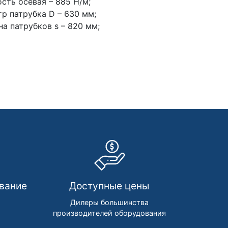
сть осевая – 885 Н/м;
р патрубка D – 630 мм;
а патрубков s – 820 мм;
вание
Доступные цены
м
Дилеры большинства
производителей оборудования