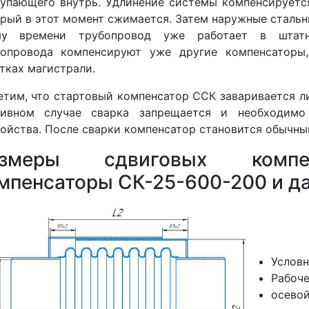
упающего внутрь. Удлинение системы компенсирует
рый в этот момент сжимается. Затем наружные стальн
му времени трубопровод уже работает в штат
бопровода компенсируют уже другие компенсаторы
тках магистрали.
тим, что стартовый компенсатор ССК заваривается ли
тивном случае сварка запрещается и необходим
ойства. После сварки компенсатор становится обычны
азмеры cдвиговых компе
мпенсаторы СК-25-600-200 и да
Условн
Рабоче
осевой