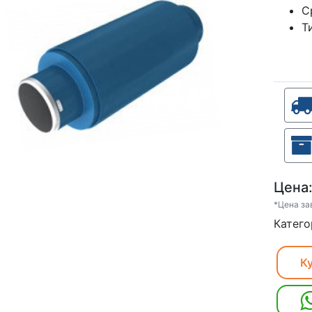
С
Т
Цена
*Цена за
Катего
Ку