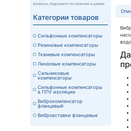
вопросы, подскажет по наличию и ценам
Опи
Категории товаров
Вибр
нас
Сильфонные компенсаторы
водо
Резиновые компенсаторы
Д
Тканевые компенсаторы
пр
Линзовые компенсаторы
Сальниковые
компенсаторы
Сильфонные компенсаторы
в ППУ изоляции
Виброкомпенсатор
фланцевый
Вибровставки фланцевые