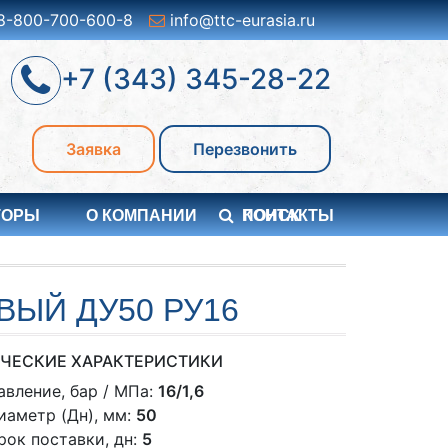
8-800-700-600-8
info@ttc-eurasia.ru
+7 (343) 345-28-22
Заявка
Перезвонить
ТОРЫ
О КОМПАНИИ
ПОИСК
КОНТАКТЫ
ЫЙ ДУ50 РУ16
ЧЕСКИЕ ХАРАКТЕРИСТИКИ
авление, бар / МПа:
16/1,6
иаметр (Дн), мм:
50
рок поставки, дн:
5