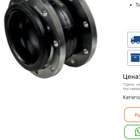
Т
Цена
*Цена у
поставки
Катего
Ку