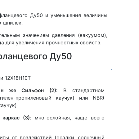
 фланцевого Ду50 и уменьшения величины
х шпилек.
тельным значением давления (вакуумом),
а для увеличения прочностных свойств.
фланцевого Ду50
ли 12Х18Н10Т
 он же Сильфон (2)
: В стандартном
илен-пропиленовый каучук) или NBR(
аучук)
 каркас (3)
: многослойная, чаще всего
щиты от воздействий (осадки, солнечный