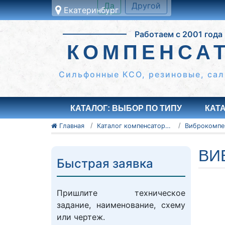
Екатеринбург
Это ближайши к вам
Работаем с 2001 года
город:
Екатеринбург
КОМПЕНСА
Да
Другой
Сильфонные КСО, резиновые, сал
КАТАЛОГ: ВЫБОР ПО ТИПУ
КАТ
Главная
Каталог компенсаторов
ВИ
Быстрая заявка
Пришлите техническое
задание, наименование, схему
или чертеж.