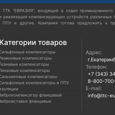
 ТТК "ЕВРАЗИЯ", входящий в отдел промышленного 
 и реализация компенсирующих устройств различных т
в ППУ и другие. Компания готова предложить к п
.
Категории товаров
Сильфонные компенсаторы
Адрес:
Резиновые компенсаторы
г.Екатеринб
Тканевые компенсаторы
Телефон:
Линзовые компенсаторы
+7 (343) 3
Сальниковые компенсаторы
8-800-700
Сильфонные компенсаторы в ППУ
E-mail:
изоляции
Виброкомпенсатор фланцевый
info@ttc-eu
Вибровставки фланцевые