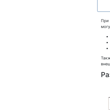
При
могу
Так
внеш
Ра