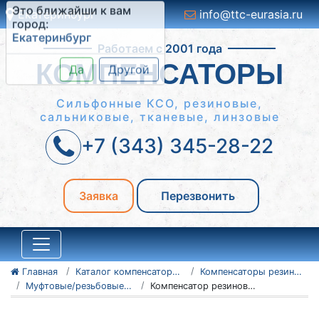
Екатеринбург
info@ttc-eurasia.ru
Это ближайши к вам
Работаем с 2001 года
город:
Екатеринбург
КОМПЕНСАТОРЫ
Да
Другой
Сильфонные КСО, резиновые,
сальниковые, тканевые, линзовые
+7 (343) 345-28-22
Заявка
Перезвонить
Главная
Каталог компенсаторов
Компенсаторы резиновые антивибрационные
Муфтовые/резьбовые резиновые компенсаторы
Компенсатор резиновый муфтовый (резьбовой) Ду32 Ру10