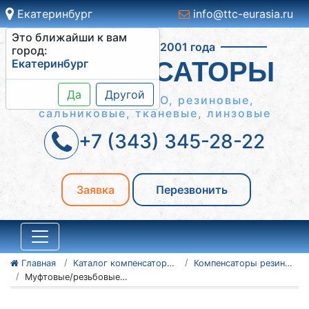
Екатеринбург
info@ttc-eurasia.ru
Это ближайши к вам
Работаем с 2001 года
город:
Екатеринбург
КОМПЕНСАТОРЫ
Да
Другой
Сильфонные КСО, резиновые,
сальниковые, тканевые, линзовые
+7 (343) 345-28-22
Заявка
Перезвонить
Главная
Каталог компенсаторов
Компенсаторы резиновые антивибрационные
Муфтовые/резьбовые резиновые компенсаторы